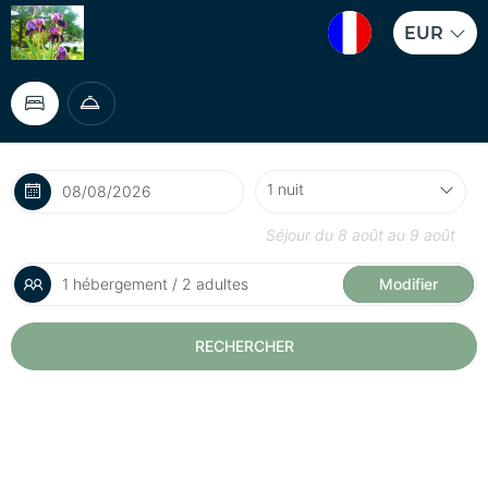
EUR
Séjour du
8 août
au
9 août
1 hébergement / 2 adultes
Modifier