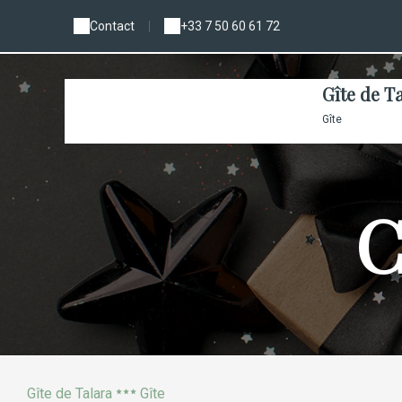
Contact
|
+33 7 50 60 61 72
Gîte de T
Gîte
C
Gîte de Talara
Gîte