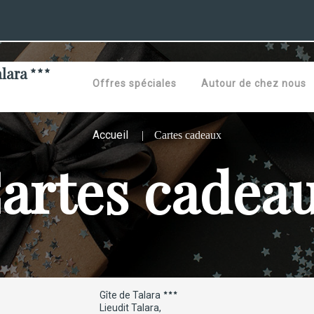
alara
Offres spéciales
Autour de chez nous
Accueil
Cartes cadeaux
artes cadea
Gîte de Talara
Lieudit Talara,