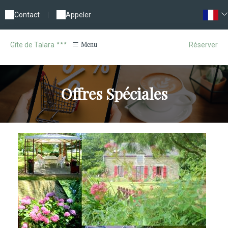
Contact
|
Appeler
Réserver
Gîte de Talara
Menu
Offres Spéciales